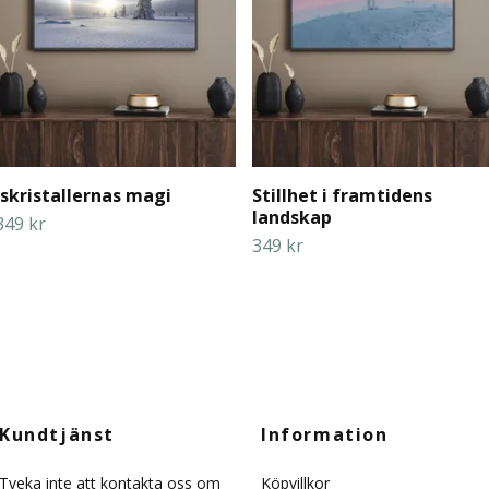
Iskristallernas magi
Stillhet i framtidens
landskap
349 kr
349 kr
Kundtjänst
Information
Tveka inte att kontakta oss om
Köpvillkor