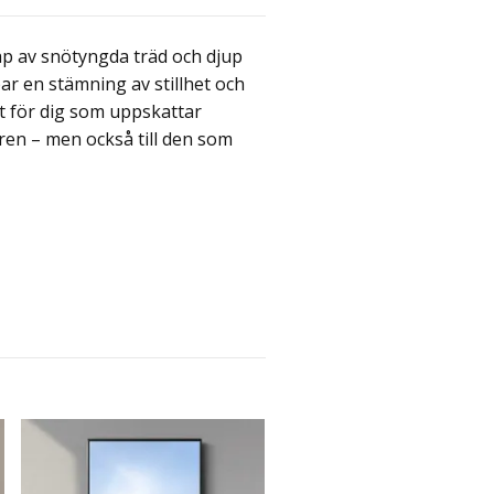
kap av snötyngda träd och djup
ar en stämning av stillhet och
kt för dig som uppskattar
aren – men också till den som
Vägvisare i vinterstorm
349 kr