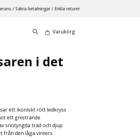
erans / Säkra betalningar / Enkla returer
Varukorg
saren i det
ar ett ikoniskt rött ledkryss
ot ett gnistrande
av snötyngda träd och djup
t från den låga vinters