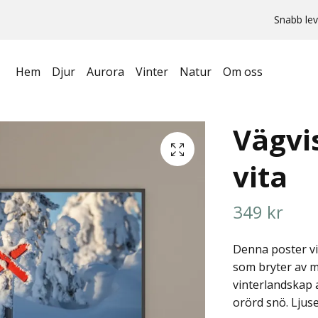
Snabb lev
Hem
Djur
Aurora
Vinter
Natur
Om oss
Vägvi
vita
349 kr
Denna poster vis
som bryter av m
vinterlandskap 
orörd snö. Ljuse