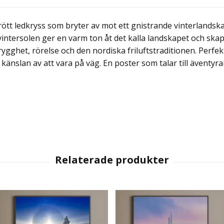
 rött ledkryss som bryter av mot ett gnistrande vinterlands
vintersolen ger en varm ton åt det kalla landskapet och skap
rygghet, rörelse och den nordiska friluftstraditionen. Perfe
änslan av att vara på väg. En poster som talar till äventyr