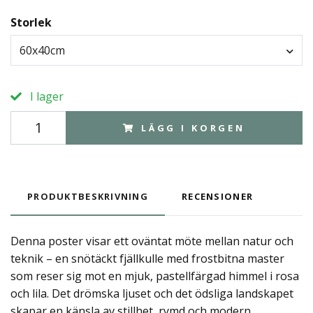
Storlek
60x40cm
I lager
LÄGG I KORGEN
PRODUKTBESKRIVNING
RECENSIONER
Denna poster visar ett oväntat möte mellan natur och
teknik – en snötäckt fjällkulle med frostbitna master
som reser sig mot en mjuk, pastellfärgad himmel i rosa
och lila. Det drömska ljuset och det ödsliga landskapet
skapar en känsla av stillhet, rymd och modern