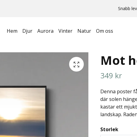
Snabb lev
Hem
Djur
Aurora
Vinter
Natur
Om oss
Mot h
349 kr
Denna poster fån
där solen hänge
kastar ett mjukt
landskap. Raden
Storlek