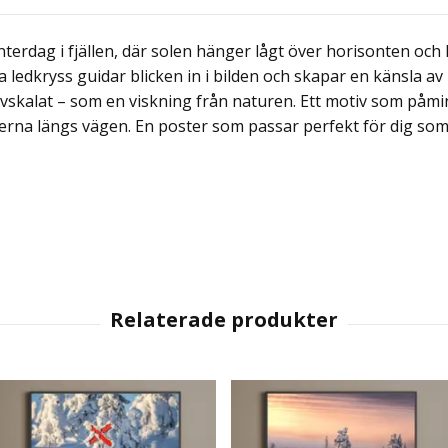
nterdag i fjällen, där solen hänger lågt över horisonten och 
ledkryss guidar blicken in i bilden och skapar en känsla av r
 avskalat – som en viskning från naturen. Ett motiv som påm
rna längs vägen. En poster som passar perfekt för dig som lä