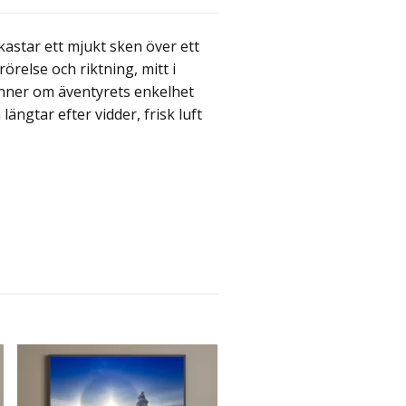
kastar ett mjukt sken över ett
örelse och riktning, mitt i
inner om äventyrets enkelhet
ngtar efter vidder, frisk luft
Skulpterad av vinden
349 kr